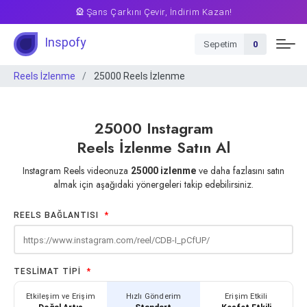
🎡 Şans Çarkını Çevir, İndirim Kazan!
Inspofy
Sepetim
0
Reels İzlenme
25000 Reels İzlenme
25000 Instagram
Reels İzlenme Satın Al
Instagram Reels videonuza
ve daha fazlasını satın
25000 izlenme
almak için aşağıdaki yönergeleri takip edebilirsiniz.
REELS BAĞLANTISI
*
TESLIMAT TIPI
*
Etkileşim ve Erişim
Hızlı Gönderim
Erişim Etkili