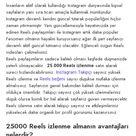
İnsanların aktif olarak kullandığı Instagram dünyasında kişisel
sayfaların yanı sıra ticari amaçla kullanmak mümkündür.
Instagram devamlı kendini güncel tutarak popülerliğini hiçbir
zaman yitirmemiştir. Yeni güncellemesiyle hayatımızda yer
edinen Reels paylaşımları ile Instagram artık daha popüler.
Fenomen olmanın hayalini kuruyorsanız eğer ilk şart sayfanızı
devamlı aktif güncel tutmanız olacaktır. Eğlenceli özgün Reels
videoları çekmelisiniz.
Reels paylaşımların sadece kaliteli olması keşfede düşmenizde
yeterli olmayacaktır.
satın alarak
25.000 Reels izlenme
süreci hızlandırabilirsiniz.
sayınız yüksek
Instagram Takipçi
Reels izlenme ve
sayısı düşükse mutlaka izlenme
Reels beğeni
almalısınız. Sayfanızın genel bakımdan kaliteli durması için
oldukça önemlidir. Takipçi sayınız çok yüksek izlenmeleriniz
düşük olursa komik bir hal alarak sayfanız güven vermeyecektir.
Reels izlenme satın alarak takipçi sayınız ve etkileşimleriniz
yükselecek daha organik bir profil görünümü kazanırsınız.
25000 Reels izlenme almanın avantajları
nelerdir?