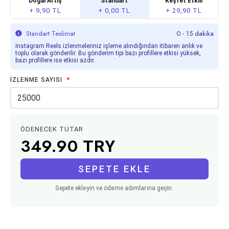
Doğal Artış
Standart
Keşfet Etkili
+ 9,90 TL
+ 0,00 TL
+ 29,90 TL
Standart Teslimat
0 - 15 dakika
Instagram Reels izlenmeleriniz işleme alındığından itibaren anlık ve
toplu olarak gönderilir. Bu gönderim tipi bazı profillere etkisi yüksek,
bazı profillere ise etkisi azdır.
İZLENME SAYISI
*
ÖDENECEK TUTAR
349.90
TRY
SEPETE EKLE
Sepete ekleyin ve ödeme adımlarına geçin.