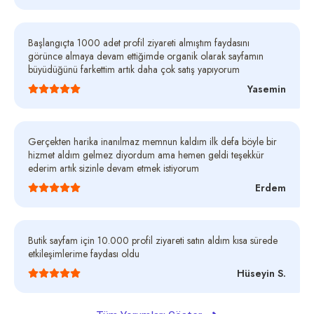
Başlangıçta 1000 adet profil ziyareti almıştım faydasını
görünce almaya devam ettiğimde organik olarak sayfamın
büyüdüğünü farkettim artık daha çok satış yapıyorum
Yasemin
Gerçekten harika inanılmaz memnun kaldım ilk defa böyle bir
hizmet aldım gelmez diyordum ama hemen geldi teşekkür
ederim artık sizinle devam etmek istiyorum
Erdem
Butik sayfam için 10.000 profil ziyareti satın aldım kısa sürede
etkileşimlerime faydası oldu
Hüseyin S.