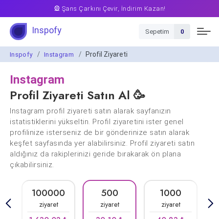
🎡 Şans Çarkını Çevir, İndirim Kazan!
Inspofy
Sepetim
0
Profil Ziyareti
Inspofy
Instagram
Instagram
Profil Ziyareti Satın Al
🥳
Instagram profil ziyareti satın alarak sayfanızın
istatistiklerini yükseltin. Profil ziyaretini ister genel
profilinize isterseniz de bir gönderinize satın alarak
keşfet sayfasında yer alabilirsiniz. Profil ziyareti satın
aldığınız da rakiplerinizi geride bırakarak ön plana
çıkabilirsiniz.
0
100000
500
1000
ziyaret
ziyaret
ziyaret