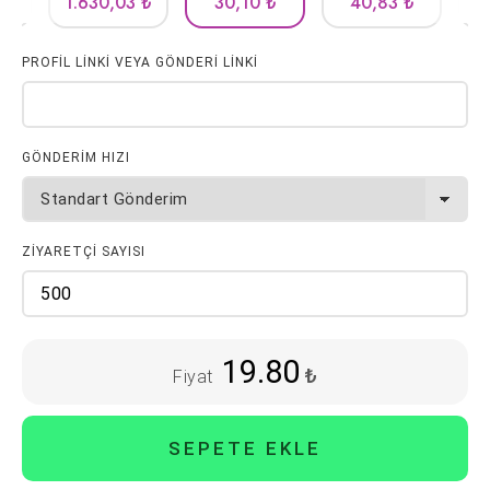
3
1.630,03
30,10
40,83
₺
₺
₺
₺
PROFİL LİNKİ VEYA GÖNDERİ LİNKİ
GÖNDERİM HIZI
ZİYARETÇİ SAYISI
19.80
₺
Fiyat
SEPETE EKLE