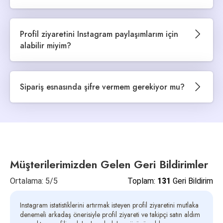
gerçekleştirilen profil ziyareti hizmetini güvenle satın
Profil ziyareti hizmetimiz keşfet etkilidir ister genel
alabilirsiniz.
sayfanıza isterseniz de gönderileriniz için satın
Profil ziyaretini Instagram paylaşımlarım için
alabilirsiniz. İstatistiklerinizi yükselterek keşfede
alabilir miyim?
düşmenizi destekler.
Profil ziyareti hizmetini siparişiniz esnasında kullanıcı
adınızı girdiğinizde genel profiliniz için almış
Sipariş esnasında şifre vermem gerekiyor mu?
olursunuz. Instagram paylaşımlarınıza gösterim, ziyaret
ve etkileşim almak için de bu hizmetimizden
Profil ziyareti hizmetimiz de farklı hizmetlerimizde
faydalanabilirsiniz. Siparişiniz esnasında gönderi
olduğu gibi tamamen şifresiz şekilde işleme
bağlantısı girerek paylaşımlarınıza profil ziyareti satın
alınmaktadır. Profil ziyareti siparişiniz sürecinde
alabilirsiniz.
kesinlikle şifre istemiyoruz.
Müşterilerimizden Gelen Geri Bildirimler
Ortalama: 5/5
Toplam:
131
Geri Bildirim
Instagram istatistiklerini artırmak isteyen profil ziyaretini mutlaka
denemeli arkadaş önerisiyle profil ziyareti ve takipçi satın aldım