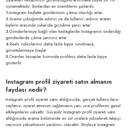
ziyaretleri hesabınızın görünürlüğünü arttırmaka büyük bir rol
oynamaktadır. Bunlardan en önemlilerini şunlardır.
1.
Instagram Keşfette gönderinizin çıkma olasılığı artar.
2.
Arama çubuğunda adınızı ya da kullanıcı adınızı aratan
kişilerin arasında yukarıda gözükme şansı artar.
3.
Gönderilerinize bağlı olan hastaglerde Instagramın önderdiği
gönderilerde çıkma şansınız artar.
4.
Reels videolarınız daha fazla kişiye sunulmaya,
görüntülenmeye başlar.
5.
Önerilen hesaplar kısmında profiliniz daha fazla kişiye
gösterilir.
Instagram profil ziyareti satın almanın
faydası nedir?
Instagram profil ziyareti satın aldığınızda, gerçek kullanıcıların
sayfanızı ziyaret etmesini sağlamanın yanı sıra profilinizin genel
etkileşimlerini yükseltir. Güvenilir Instagram profil ziyareti satın
aldığınızda arama bölümünde en üst sıralara yükselerek takipçi
sayınızın yükselmesini yardımcı olacaktır. Böylece Instagram