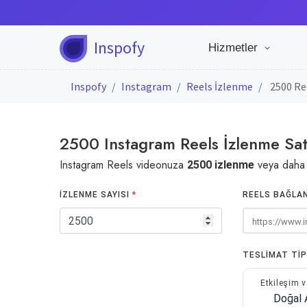
Inspofy
Hizmetler
Inspofy
Instagram
Reels İzlenme
2500 Re
2500 Instagram Reels İzlenme Sat
Instagram Reels videonuza
veya daha f
2500 izlenme
İZLENME SAYISI
*
REELS BAĞLA
TESLIMAT TIP
Etkileşim v
Doğal 