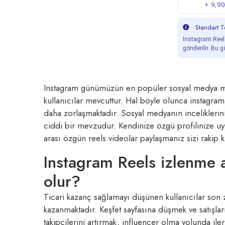
+ 9,9
Standart Te
Instagram Reels
gönderilir. Bu gö
Instagram günümüzün en popüler sosyal medya mecr
kullanıcılar mevcuttur. Hal böyle olunca instagra
daha zorlaşmaktadır. Sosyal medyanın inceliklerini
ciddi bir mevzudur. Kendinize özgü profilinize uy
arası özgün reels videolar paylaşmanız sizi rakip k
Instagram Reels izlenme 
olur?
Ticari kazanç sağlamayı düşünen kullanıcılar son 
kazanmaktadır. Keşfet sayfasına düşmek ve satışları
takipçilerini artırmak, influencer olma yolunda ile