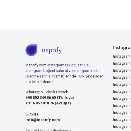
Instagra
Inspofy
Instagram 
Instagram
inspofy.com
instagram takipçi satın al
,
Instagram
instagram beğeni satın al
ve
instagram reels
izlenme satın al
hizmetilerinde Türkiye'de lider
Instagram
üreticilerindendir.
Instagram
Instagram
Whatsapp Teknik Destek
+90 552 349 86 65 (Türkiye)
Instagram
+31 6 857 018 76 (Avrupa)
Instagram
Instagram
E-Posta
Instagram
info@inspofy.com
Instagram 
Sosyal Medya Adreslerimiz