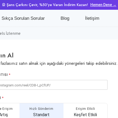
🎡 Şans Çarkını Çevir, %50'ye Varan İndirim Kazan!
Hemen Dene →
Sıkça Sorulan Sorular
Blog
İletişim
els İzlenme
ın Al
azlasınız satın almak için aşağıdaki yönergeleri takip edebilirsiniz.
NTISI
*
I
*
e Erişim
Hızlı Gönderim
Erişim Etkili
Artış
Standart
Keşfet Etkili