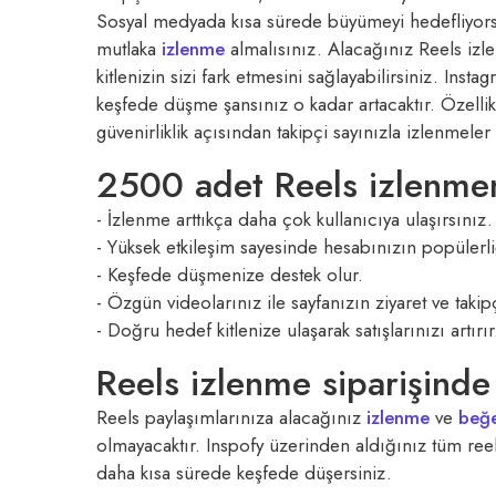
Sosyal medyada kısa sürede büyümeyi hedefliyors
mutlaka
izlenme
almalısınız. Alacağınız Reels izl
kitlenizin sizi fark etmesini sağlayabilirsiniz. Ins
keşfede düşme şansınız o kadar artacaktır. Özell
güvenirliklik açısından takipçi sayınızla izlenmele
2500 adet Reels izlenmen
- İzlenme arttıkça daha çok kullanıcıya ulaşırsınız.
- Yüksek etkileşim sayesinde hesabınızın popülerliğ
- Keşfede düşmenize destek olur.
- Özgün videolarınız ile sayfanızın ziyaret ve takipç
- Doğru hedef kitlenize ulaşarak satışlarınızı artırır
Reels izlenme siparişinde
Reels paylaşımlarınıza alacağınız
izlenme
ve
beğe
olmayacaktır. Inspofy üzerinden aldığınız tüm reel
daha kısa sürede keşfede düşersiniz.