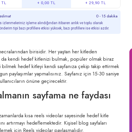
0 TL
+ 0,00 TL
+ 29,90 TL
slimat
0 - 15 dakika
 izlenmeleriniz işleme alındığından itibaren anlık ve toplu olarak
nderim tipi bazı profillere etkisi yüksek, bazı profillere ise etkisi azdır.
alarından birisidir. Her yaştan her kitleden
m da kendi hedef kitlenizi bulmak, popüler olmak biraz
 bilmek hedef kitleyi kendi sayfanıza çekip takip ettirmek
gun paylaşımlar yapmalısınız. Sayfanız için 15-30 saniye
ullanıcıların önüne geçirecektir.
almanın sayfama ne faydası
zamanlarda kısa reels videolar sayesinde hedef kitle
nı artırmayı hedeflemektedir. Kişisel blog sayfaları
rlemek için Reels videolar paylaşmalıdır.