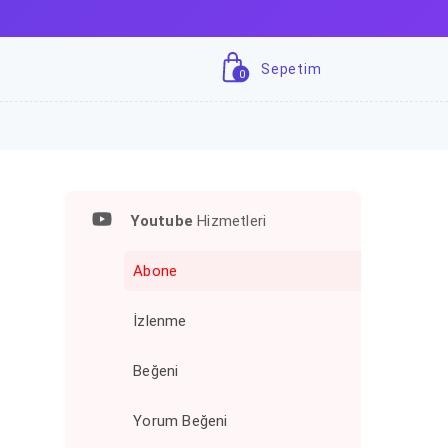
Sepetim
0
Youtube
Hizmetleri
Abone
İzlenme
Beğeni
Yorum Beğeni
0
500
600
700