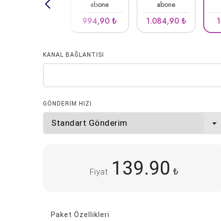
abone
abone
994,90
1.084,90
₺
₺
KANAL BAĞLANTISI
GÖNDERİM HIZI
139.90
₺
Fiyat
Paket Özellikleri