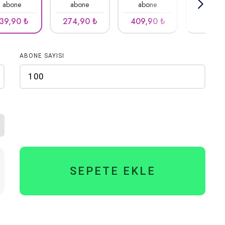
abone
abone
abone
abone
139,90
274,90
409,90
544,9
₺
₺
₺
ABONE SAYISI
SEPETE EKLE