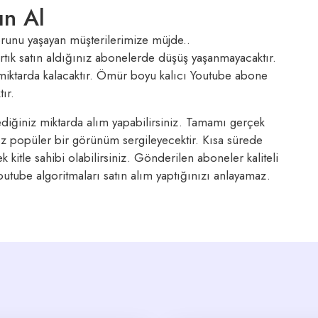
ın Al
sorunu yaşayan müşterilerimize müjde..
ık satın aldığınız abonelerde düşüş yaşanmayacaktır.
miktarda kalacaktır. Ömür boyu kalıcı Youtube abone
ır.
diğiniz miktarda alım yapabilirsiniz. Tamamı gerçek
ız popüler bir görünüm sergileyecektir. Kısa sürede
k kitle sahibi olabilirsiniz. Gönderilen aboneler kaliteli
utube algoritmaları satın alım yaptığınızı anlayamaz.