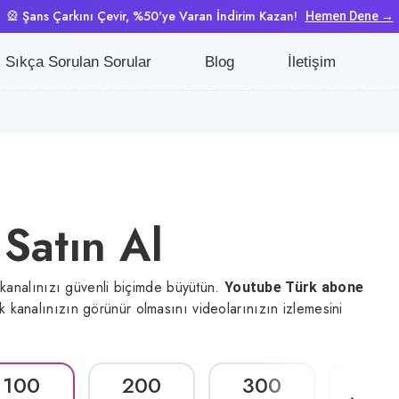
🎡 Şans Çarkını Çevir, %50'ye Varan İndirim Kazan!
Hemen Dene →
Sıkça Sorulan Sorular
Blog
İletişim
Satın Al
 kanalınızı güvenli biçimde büyütün.
Youtube Türk abone
k kanalınızın görünür olmasını videolarınızın izlemesini
100
200
300
40