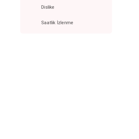
abone
abone
abone
Dislike
0
634,90
724,90
814,90
₺
₺
₺
₺
Saatlik İzlenme