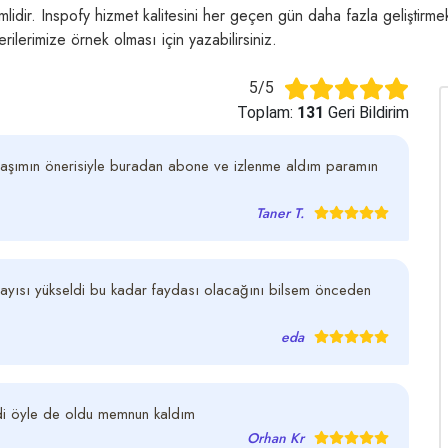
lidir. Inspofy hizmet kalitesini her geçen gün daha fazla geliştirmek 
ilerimize örnek olması için yazabilirsiniz.
5/5
Toplam:
131
Geri Bildirim
aşımın önerisiyle buradan abone ve izlenme aldım paramın
Taner T.
sayısı yükseldi bu kadar faydası olacağını bilsem önceden
eda
di öyle de oldu memnun kaldım
Orhan Kr