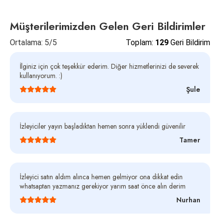
izleyici satın almak sizlerin önerilenler kısmında yer
almanızı sağlatacaktır.
Müşterilerimizden Gelen Geri Bildirimler
Ortalama: 5/5
Toplam:
129
Geri Bildirim
İlginiz için çok teşekkür ederim. Diğer hizmetlerinizi de severek
kullanıyorum. :)
Şule
İzleyiciler yayın başladıktan hemen sonra yüklendi güvenilir
Tamer
İzleyici satın aldım alınca hemen gelmiyor ona dikkat edin
whatsaptan yazmanız gerekiyor yarım saat önce alın derim
Nurhan