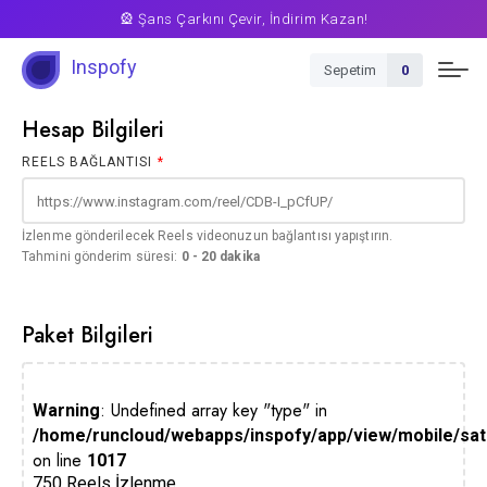
🎡 Şans Çarkını Çevir, İndirim Kazan!
Inspofy
Sepetim
0
Hesap Bilgileri
REELS BAĞLANTISI
*
İzlenme gönderilecek Reels videonuzun bağlantısı yapıştırın.
Tahmini gönderim süresi:
0 - 20 dakika
Paket Bilgileri
: Undefined array key "type" in
Warning
/home/runcloud/webapps/inspofy/app/view/mobile/sati
on line
1017
750 Reels İzlenme