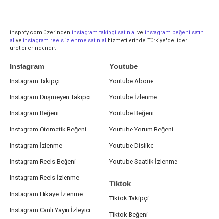
inspofy.com üzerinden
instagram takipçi satın al
ve
instagram beğeni satın
al
ve
instagram reels izlenme satın al
hizmetilerinde Türkiye'de lider
üreticilerindendir.
Instagram
Youtube
Instagram Takipçi
Youtube Abone
Instagram Düşmeyen Takipçi
Youtube İzlenme
Instagram Beğeni
Youtube Beğeni
Instagram Otomatik Beğeni
Youtube Yorum Beğeni
Instagram İzlenme
Youtube Dislike
Instagram Reels Beğeni
Youtube Saatlik İzlenme
Instagram Reels İzlenme
Tiktok
Instagram Hikaye İzlenme
Tiktok Takipçi
Instagram Canlı Yayın İzleyici
Tiktok Beğeni