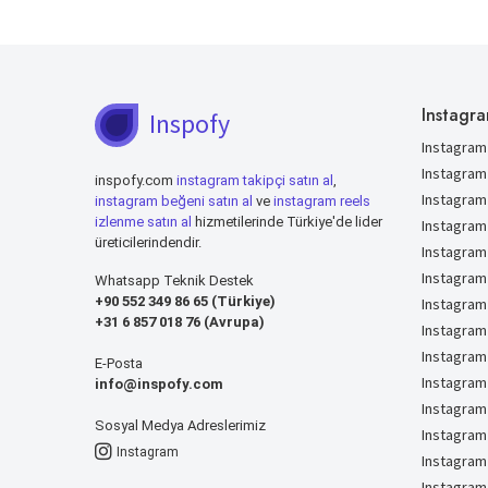
Instagra
Inspofy
Instagram 
Instagram
inspofy.com
instagram takipçi satın al
,
Instagram
instagram beğeni satın al
ve
instagram reels
izlenme satın al
hizmetilerinde Türkiye'de lider
Instagram
üreticilerindendir.
Instagram
Instagram
Whatsapp Teknik Destek
+90 552 349 86 65 (Türkiye)
Instagram
+31 6 857 018 76 (Avrupa)
Instagram
Instagram
E-Posta
Instagram
info@inspofy.com
Instagram 
Sosyal Medya Adreslerimiz
Instagram
Instagram
Instagram 
Instagram 