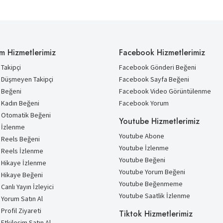
m Hizmetlerimiz
Facebook Hizmetlerimiz
Takipçi
Facebook Gönderi Beğeni
 Düşmeyen Takipçi
Facebook Sayfa Beğeni
 Beğeni
Facebook Video Görüntülenme
 Kadın Beğeni
Facebook Yorum
 Otomatik Beğeni
Youtube Hizmetlerimiz
 İzlenme
Youtube Abone
 Reels Beğeni
Youtube İzlenme
 Reels İzlenme
Youtube Beğeni
 Hikaye İzlenme
Youtube Yorum Beğeni
 Hikaye Beğeni
Youtube Beğenmeme
Canlı Yayın İzleyici
Youtube Saatlik İzlenme
 Yorum Satın Al
Profil Ziyareti
Tiktok Hizmetlerimiz
Etkileşim Satın Al