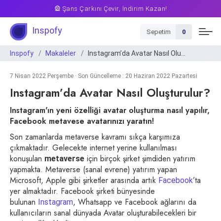
🎡 Şans Çarkını Çevir, İndirim Kazan!
Inspofy
Sepetim
0
Inspofy
Makaleler
Instagram’da Avatar Nasıl Oluşturulur?
7 Nisan 2022 Perşembe · Son Güncelleme : 20 Haziran 2022 Pazartesi
Instagram’da Avatar Nasıl Oluşturulur?
Instagram'ın yeni özelliği avatar oluşturma nasıl yapılır,
Facebook metavese avatarınızı yaratın!
Son zamanlarda metaverse kavramı sıkça karşımıza
çıkmaktadır. Gelecekte internet yerine kullanılması
konuşulan
için birçok şirket şimdiden yatırım
metaverse
yapmakta. Metaverse (sanal evrene) yatırım yapan
Microsoft, Apple gibi şirketler arasında artık
’ta
Facebook
yer almaktadır. Facebook şirketi bünyesinde
bulunan
, Whatsapp ve Facebook ağlarını da
Instagram
kullanıcıların sanal dünyada Avatar oluşturabilecekleri bir