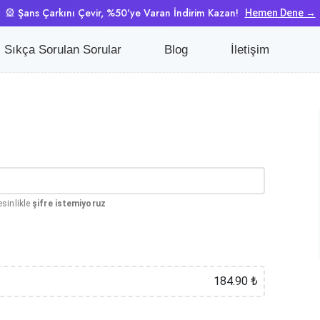
🎡 Şans Çarkını Çevir, %50'ye Varan İndirim Kazan!
Hemen Dene →
Sıkça Sorulan Sorular
Blog
İletişim
esinlikle
şifre istemiyoruz
184.90 ₺