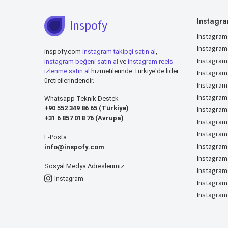
Instagra
Inspofy
Instagram 
Instagram
inspofy.com
instagram takipçi satın al
,
Instagram
instagram beğeni satın al
ve
instagram reels
izlenme satın al
hizmetilerinde Türkiye'de lider
Instagram
üreticilerindendir.
Instagram
Instagram
Whatsapp Teknik Destek
+90 552 349 86 65 (Türkiye)
Instagram
+31 6 857 018 76 (Avrupa)
Instagram
Instagram
E-Posta
Instagram
info@inspofy.com
Instagram 
Sosyal Medya Adreslerimiz
Instagram
Instagram
Instagram 
Instagram 