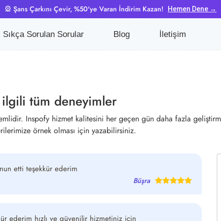
🎡 Şans Çarkını Çevir, %50'ye Varan İndirim Kazan!
Hemen Dene →
Sıkça Sorulan Sorular
Blog
İletişim
 ilgili tüm deneyimler
mlidir. Inspofy hizmet kalitesini her geçen gün daha fazla geliştirmek
ilerimize örnek olması için yazabilirsiniz.
nun etti teşekkür ederim
Büşra
ür ederim hızlı ve güvenilir hizmetiniz için