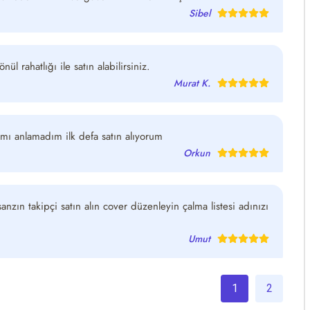
Sibel
l rahatlığı ile satın alabilirsiniz.
Murat K.
ş mı anlamadım ilk defa satın alıyorum
Orkun
sanzın takipçi satın alın cover düzenleyin çalma listesi adınızı
Umut
1
2