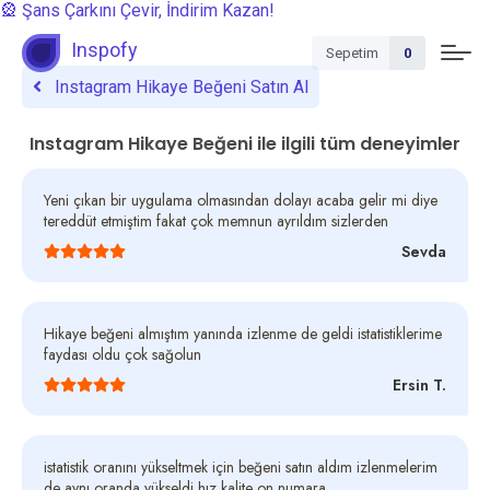
🎡 Şans Çarkını Çevir, İndirim Kazan!
Inspofy
Sepetim
0
Instagram Hikaye Beğeni Satın Al
Instagram Hikaye Beğeni ile ilgili tüm deneyimler
Yeni çıkan bir uygulama olmasından dolayı acaba gelir mi diye
tereddüt etmiştim fakat çok memnun ayrıldım sizlerden
Sevda
Hikaye beğeni almıştım yanında izlenme de geldi istatistiklerime
faydası oldu çok sağolun
Ersin T.
istatistik oranını yükseltmek için beğeni satın aldım izlenmelerim
de aynı oranda yükseldi hız kalite on numara