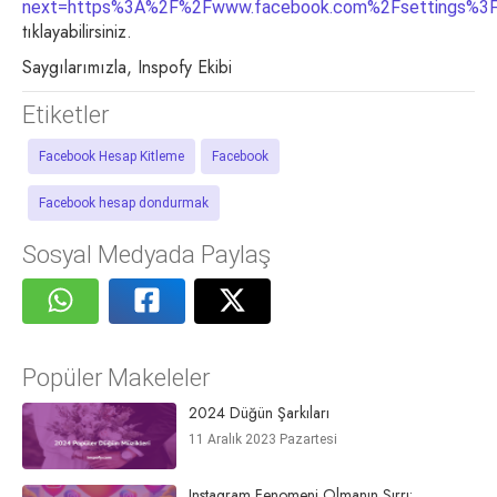
next=https%3A%2F%2Fwww.facebook.com%2Fsettings%3Ft
tıklayabilirsiniz.
Saygılarımızla, Inspofy Ekibi
Etiketler
Facebook Hesap Kitleme
Facebook
Facebook hesap dondurmak
Sosyal Medyada Paylaş
Popüler Makeleler
2024 Düğün Şarkıları
11 Aralık 2023 Pazartesi
Instagram Fenomeni Olmanın Sırrı: